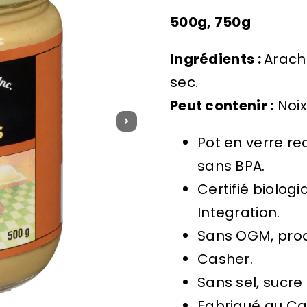
500g, 750g
Ingrédients :
Arach
sec.
Peut contenir :
Noix
Pot en verre re
sans BPA.
Certifié biolog
Integration.
Sans OGM, produi
Casher.
Sans sel, sucre
Fabriqué au Ca