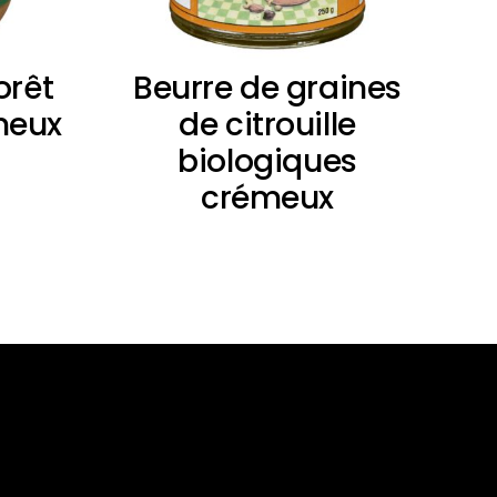
orêt
Beurre de graines
meux
de citrouille
biologiques
crémeux