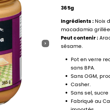
365g
Ingrédients :
Noix d
macadamia grillées
Peut contenir :
Arac
sésame.
Pot en verre re
sans BPA.
Sans OGM, produi
Casher.
Sans sel, sucre
Fabriqué au Ca
importés.